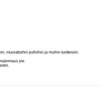
n, muurattuihin pulloihin ja muihin tuotteisiin.
umaleimaus jne.
ardin.