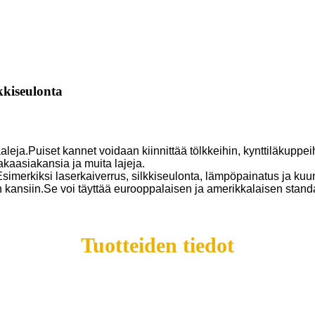
kkiseulonta
eja.Puiset kannet voidaan kiinnittää tölkkeihin, kynttiläkuppeihi
aasiakansia ja muita lajeja.
 Esimerkiksi laserkaiverrus, silkkiseulonta, lämpöpainatus ja ku
siin kansiin.Se voi täyttää eurooppalaisen ja amerikkalaisen stand
Tuotteiden tiedot