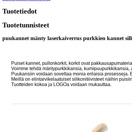
Tuotetiedot
Tuotetunnisteet
puukannet mänty laserkaiverrus purkkien kannet sil
Puiset kannet, pullonkorkit, korkit ovat pakkausapumateriaal
Voimme tehdä mäntypurkkikansia, kumipuupurkkikansia, ak
Puukansiin voidaan soveltaa monia erilaisia ​​prosesseja.
Meillä on elintarvikelaatuiset silikonitiivisteet näihin pui
Tuotteiden kokoa ja LOGOa voidaan mukauttaa.