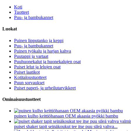
Koti
Tuotteet
Puu- ja bambukannet
Luokat
Puinen lipputanko ja keppi
Puu- ja bambukannet
Puinen työkalu ja harjan kahva
Puutappi ja vartaat
Puuhuonekalut ja huonekalujen osat
Puiset lelut ja lelujen osat
Puiset laatikot
Kotitaloustuotteet
Puun sorvaukset
Puiset paperi- ja urheilutarvikkeet
Ominaisuustuotteet
puinen kulho keittiöhanaan OEM akaasia pyökki bambu
puiset shaker tapit seinäkoukut tee itse puu sileä vahva...