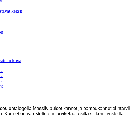
kiseulontalogolla Massiivipuiset kannet ja bambukannet elintarv
annet on varustettu elintarvikelaatuisilla silikonitiivisteillä.