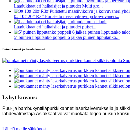
Laadukkaat eri halkaisijat ja pituudet Multi gro...
0# 10# 20# R3# Puristettu massiivikoivu ja koivuvaneri...
Laadukkaat eri halkaisijat ja pituudet puiset...
5′ puinen lipputanko poppeli 6 jalkaa puinen lipputanko...
Puiset kannet ja bambukannet
Lyhyt kuvaus:
Puu- ja bambukynttiläpurkkikannet laserkaiverruksella ja silk
lähdevalmistaja.Asiakkaat voivat muokata logoa puisiin kansiin. K
Lähetä meille sähköpostia