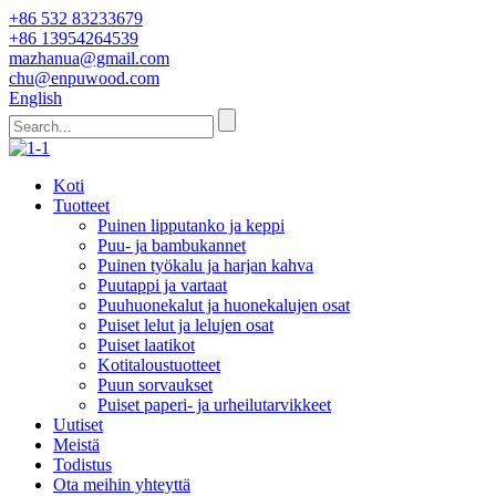
+86 532 83233679
+86 13954264539
mazhanua@gmail.com
chu@enpuwood.com
English
Koti
Tuotteet
Puinen lipputanko ja keppi
Puu- ja bambukannet
Puinen työkalu ja harjan kahva
Puutappi ja vartaat
Puuhuonekalut ja huonekalujen osat
Puiset lelut ja lelujen osat
Puiset laatikot
Kotitaloustuotteet
Puun sorvaukset
Puiset paperi- ja urheilutarvikkeet
Uutiset
Meistä
Todistus
Ota meihin yhteyttä