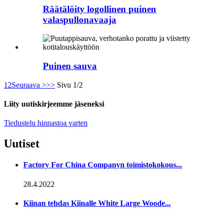
Räätälöity logollinen puinen
valaspullonavaaja
Puinen sauva
1
2
Seuraava >
>>
Sivu 1/2
Liity uutiskirjeemme jäseneksi
Tiedustelu hinnastoa varten
Uutiset
Factory For China Companyn toimistokokous...
28.4.2022
Kiinan tehdas Kiinalle White Large Woode...