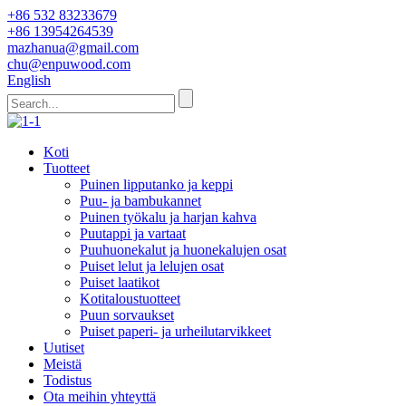
+86 532 83233679
+86 13954264539
mazhanua@gmail.com
chu@enpuwood.com
English
Koti
Tuotteet
Puinen lipputanko ja keppi
Puu- ja bambukannet
Puinen työkalu ja harjan kahva
Puutappi ja vartaat
Puuhuonekalut ja huonekalujen osat
Puiset lelut ja lelujen osat
Puiset laatikot
Kotitaloustuotteet
Puun sorvaukset
Puiset paperi- ja urheilutarvikkeet
Uutiset
Meistä
Todistus
Ota meihin yhteyttä