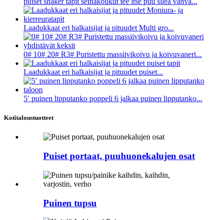
puiset shaker tapit seinäkoukut tee itse puu sileä vahva...
Laadukkaat eri halkaisijat ja pituudet Multi gro...
0# 10# 20# R3# Puristettu massiivikoivu ja koivuvaneri...
Laadukkaat eri halkaisijat ja pituudet puiset...
5′ puinen lipputanko poppeli 6 jalkaa puinen lipputanko...
Kotitaloustuotteet
Puiset portaat, puuhuonekalujen osat
Puinen tupsu