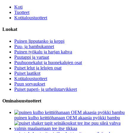
Koti
Tuotteet
Kotitaloustuotteet
Luokat
Puinen lipputanko ja keppi
Puu- ja bambukannet
Puinen työkalu ja harjan kahva
Puutappi ja vartaat
Puuhuonekalut ja huonekalujen osat
Puiset lelut ja lelujen osat
Puiset laatikot
Kotitaloustuotteet
Puun sorvaukset
Puiset paperi- ja urheilutarvikkeet
Ominaisuustuotteet
puinen kulho keittiöhanaan OEM akaasia pyökki bambu