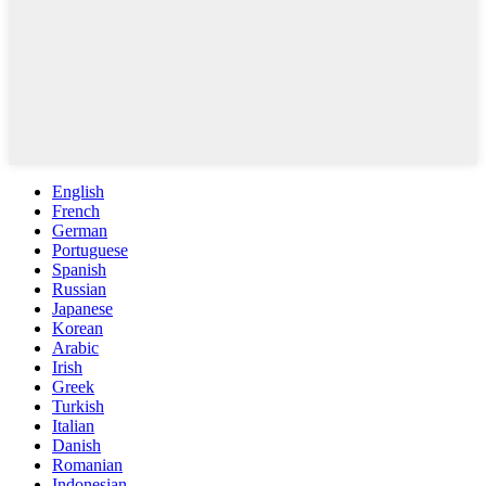
English
French
German
Portuguese
Spanish
Russian
Japanese
Korean
Arabic
Irish
Greek
Turkish
Italian
Danish
Romanian
Indonesian