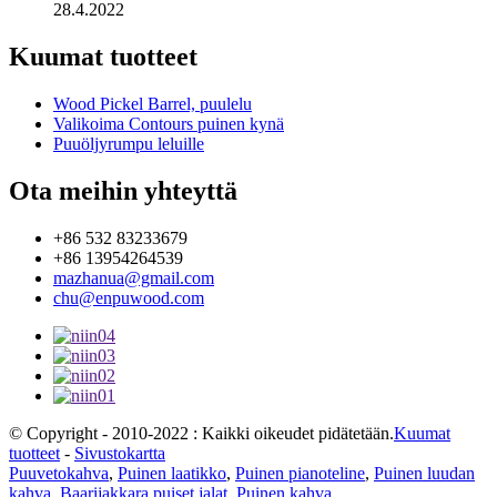
28.4.2022
Kuumat tuotteet
Wood Pickel Barrel, puulelu
Valikoima Contours puinen kynä
Puuöljyrumpu leluille
Ota meihin yhteyttä
+86 532 83233679
+86 13954264539
mazhanua@gmail.com
chu@enpuwood.com
© Copyright - 2010-2022 : Kaikki oikeudet pidätetään.
Kuumat
tuotteet
-
Sivustokartta
Puuvetokahva
,
Puinen laatikko
,
Puinen pianoteline
,
Puinen luudan
kahva
,
Baarijakkara puiset jalat
,
Puinen kahva
,