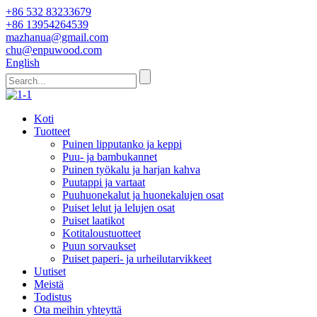
+86 532 83233679
+86 13954264539
mazhanua@gmail.com
chu@enpuwood.com
English
Koti
Tuotteet
Puinen lipputanko ja keppi
Puu- ja bambukannet
Puinen työkalu ja harjan kahva
Puutappi ja vartaat
Puuhuonekalut ja huonekalujen osat
Puiset lelut ja lelujen osat
Puiset laatikot
Kotitaloustuotteet
Puun sorvaukset
Puiset paperi- ja urheilutarvikkeet
Uutiset
Meistä
Todistus
Ota meihin yhteyttä