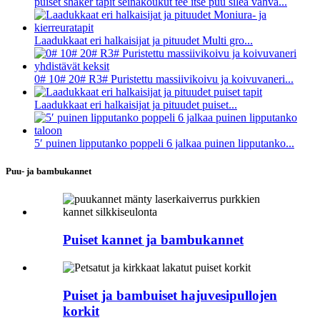
puiset shaker tapit seinäkoukut tee itse puu sileä vahva...
Laadukkaat eri halkaisijat ja pituudet Multi gro...
0# 10# 20# R3# Puristettu massiivikoivu ja koivuvaneri...
Laadukkaat eri halkaisijat ja pituudet puiset...
5′ puinen lipputanko poppeli 6 jalkaa puinen lipputanko...
Puu- ja bambukannet
Puiset kannet ja bambukannet
Puiset ja bambuiset hajuvesipullojen
korkit