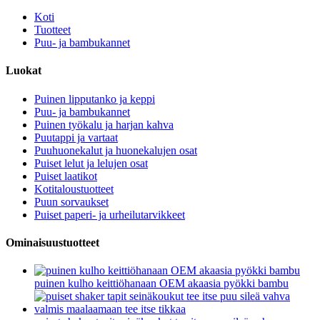
Koti
Tuotteet
Puu- ja bambukannet
Luokat
Puinen lipputanko ja keppi
Puu- ja bambukannet
Puinen työkalu ja harjan kahva
Puutappi ja vartaat
Puuhuonekalut ja huonekalujen osat
Puiset lelut ja lelujen osat
Puiset laatikot
Kotitaloustuotteet
Puun sorvaukset
Puiset paperi- ja urheilutarvikkeet
Ominaisuustuotteet
puinen kulho keittiöhanaan OEM akaasia pyökki bambu