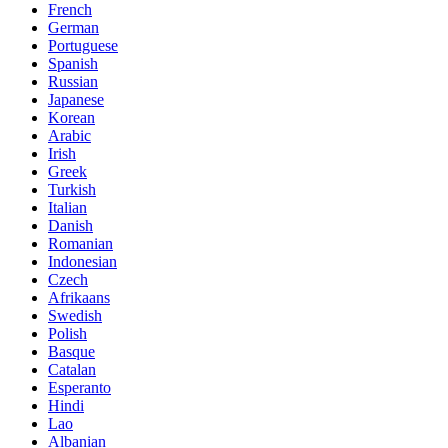
French
German
Portuguese
Spanish
Russian
Japanese
Korean
Arabic
Irish
Greek
Turkish
Italian
Danish
Romanian
Indonesian
Czech
Afrikaans
Swedish
Polish
Basque
Catalan
Esperanto
Hindi
Lao
Albanian