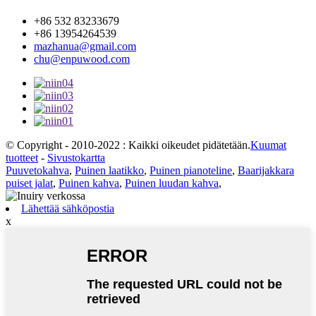
+86 532 83233679
+86 13954264539
mazhanua@gmail.com
chu@enpuwood.com
© Copyright - 2010-2022 : Kaikki oikeudet pidätetään.
Kuumat
tuotteet
-
Sivustokartta
Puuvetokahva
,
Puinen laatikko
,
Puinen pianoteline
,
Baarijakkara
puiset jalat
,
Puinen kahva
,
Puinen luudan kahva
,
Lähettää sähköpostia
x