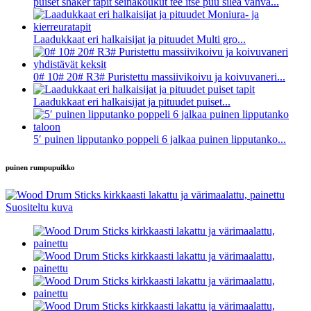
puiset shaker tapit seinäkoukut tee itse puu sileä vahva...
Laadukkaat eri halkaisijat ja pituudet Multi gro...
0# 10# 20# R3# Puristettu massiivikoivu ja koivuvaneri...
Laadukkaat eri halkaisijat ja pituudet puiset...
5′ puinen lipputanko poppeli 6 jalkaa puinen lipputanko...
puinen rumpupuikko