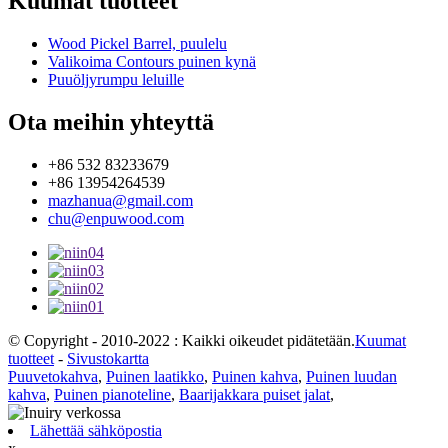
Kuumat tuotteet
Wood Pickel Barrel, puulelu
Valikoima Contours puinen kynä
Puuöljyrumpu leluille
Ota meihin yhteyttä
+86 532 83233679
+86 13954264539
mazhanua@gmail.com
chu@enpuwood.com
© Copyright - 2010-2022 : Kaikki oikeudet pidätetään.
Kuumat
tuotteet
-
Sivustokartta
Puuvetokahva
,
Puinen laatikko
,
Puinen kahva
,
Puinen luudan
kahva
,
Puinen pianoteline
,
Baarijakkara puiset jalat
,
Lähettää sähköpostia