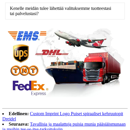
Kenelle meidän tulee lähettää valituksemme tuotteestasi
tai palvelustasi?
Edellinen:
Custom Imprint Logo Puiset spiraaliset kehruutopit
Dreidel
Seuraava:
Tavallisia ja maalattuja puisia munia pääsiäismunaan
ja muihin tee-se-itse-tarkoituksiin