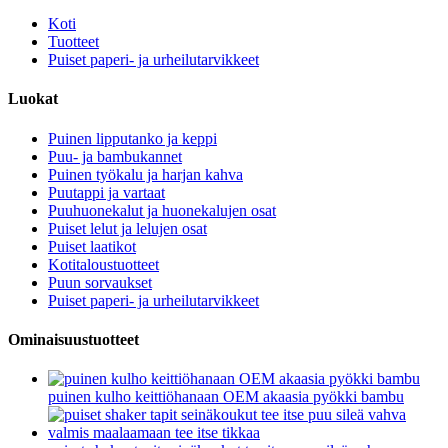
Koti
Tuotteet
Puiset paperi- ja urheilutarvikkeet
Luokat
Puinen lipputanko ja keppi
Puu- ja bambukannet
Puinen työkalu ja harjan kahva
Puutappi ja vartaat
Puuhuonekalut ja huonekalujen osat
Puiset lelut ja lelujen osat
Puiset laatikot
Kotitaloustuotteet
Puun sorvaukset
Puiset paperi- ja urheilutarvikkeet
Ominaisuustuotteet
puinen kulho keittiöhanaan OEM akaasia pyökki bambu