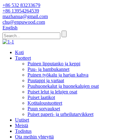
+86 532 83233679
+86 13954264539
mazhanua@gmail.com
chu@enpuwood.com
English
Koti
Tuotteet
Puinen lipputanko ja keppi
Puu- ja bambukannet
Puinen työkalu ja harjan kahva
Puutappi ja vartaat
Puuhuonekalut ja huonekalujen osat
Puiset lelut ja lelujen osat
Puiset laatikot
Kotitaloustuotteet
Puun sorvaukset
Puiset paperi- ja urheilutarvikkeet
Uutiset
Meistä
Todistus
Ota meihin yhteyttä