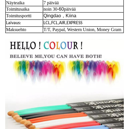
Näyteaika
7 päivää
Toimitusaika
noin 30
-60
päivää
Toimitusportti
Qingdao
，
Kiina
Laivaus:
LCL,FCL,AIR,EXPRESS
Maksuehto
T/T, Paypal, Western Union, Money Gram