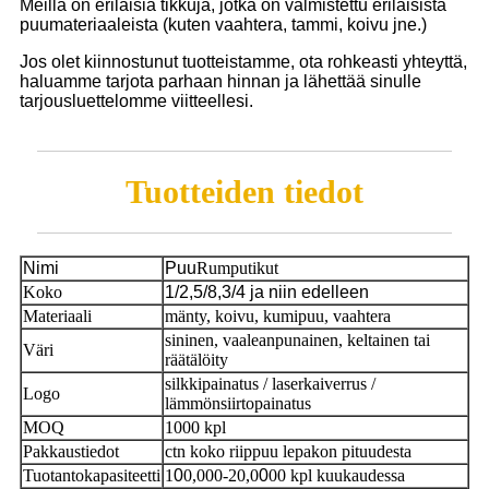
Meillä on erilaisia ​​tikkuja, jotka on valmistettu erilaisista
puumateriaaleista (kuten vaahtera, tammi, koivu jne.)
Jos olet kiinnostunut tuotteistamme, ota rohkeasti yhteyttä,
haluamme tarjota parhaan hinnan ja lähettää sinulle
tarjousluettelomme viitteellesi.
Tuotteiden tiedot
Nimi
Puu
Rumputikut
Koko
1/2,5/8,3/4 ja niin edelleen
Materiaali
mänty, koivu, kumipuu, vaahtera
sininen, vaaleanpunainen, keltainen tai
Väri
räätälöity
silkkipainatus / laserkaiverrus /
Logo
lämmönsiirtopainatus
MOQ
1000 kpl
Pakkaustiedot
ctn koko riippuu lepakon pituudesta
Tuotantokapasiteetti
1
0
0,000-20,0
0
00 kpl kuukaudessa